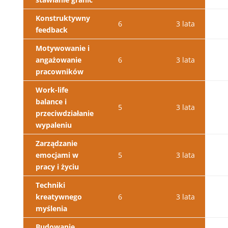
Konstruktywny
6
3 lata
feedback
Motywowanie i
angażowanie
6
3 lata
pracowników
Work-life
balance i
5
3 lata
przeciwdziałanie
wypaleniu
Zarządzanie
emocjami w
5
3 lata
pracy i życiu
Techniki
kreatywnego
6
3 lata
myślenia
Budowanie