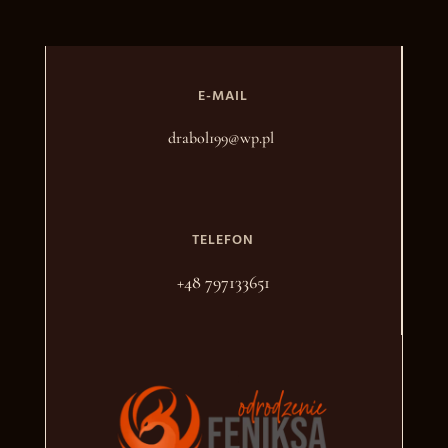
E-MAIL
drabol199@wp.pl
TELEFON
+48 797133651