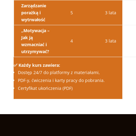
Zarządzanie
porażką i
5
3 lata
wytrwałość
„Motywacja –
Jak ją
4
3 lata
wzmacniać i
utrzymywać?
✅ Każdy kurs zawiera:
Dostęp 24/7 do platformy z materiałami,
PDF-y, ćwiczenia i karty pracy do pobrania.
Certyfikat ukończenia (PDF)