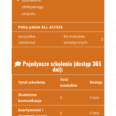
Budowanie
efektywnego
zespołu.
Pełny pakiet ALL ACCESS
(wszystkie
84 modułów
3 lata
szkolenia)
tematycznych.
🎓 Pojedyncze szkolenia (dostęp 365
dni):
Ilość
Tytuł szkolenia
Dostęp
modułów
Skuteczna
5
3 lata
komunikacja
Asertywność i
6
3 lata
stawianie granic