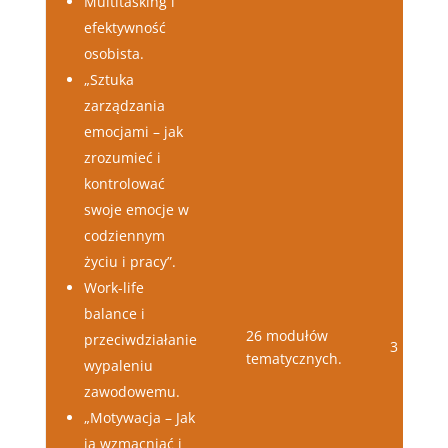
Multitasking i
efektywność
osobista.
„Sztuka
zarządzania
emocjami – jak
zrozumieć i
kontrolować
swoje emocje w
codziennym
życiu i pracy”.
Work-life
balance i
26 modułów
przeciwdziałanie
3 lata
tematycznych.
wypaleniu
zawodowemu.
„Motywacja – Jak
ją wzmacniać i