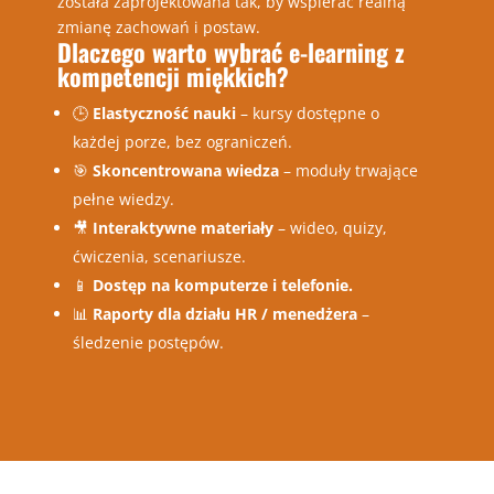
została zaprojektowana tak, by wspierać realną
zmianę zachowań i postaw.
Dlaczego warto wybrać e-learning z
kompetencji miękkich?
🕒
Elastyczność nauki
– kursy dostępne o
każdej porze, bez ograniczeń.
🎯
Skoncentrowana wiedza
– moduły trwające
pełne wiedzy.
🎥
Interaktywne materiały
– wideo, quizy,
ćwiczenia, scenariusze.
📱
Dostęp na komputerze i telefonie.
📊
Raporty dla działu HR / menedżera
–
śledzenie postępów.