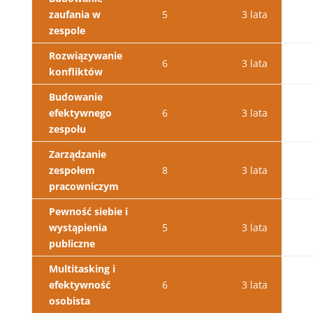
zaufania w
5
3 lata
zespole
Rozwiązywanie
6
3 lata
konfliktów
Budowanie
efektywnego
6
3 lata
zespołu
Zarządzanie
zespołem
8
3 lata
pracowniczym
Pewność siebie i
wystąpienia
5
3 lata
publiczne
Multitasking i
efektywność
6
3 lata
osobista