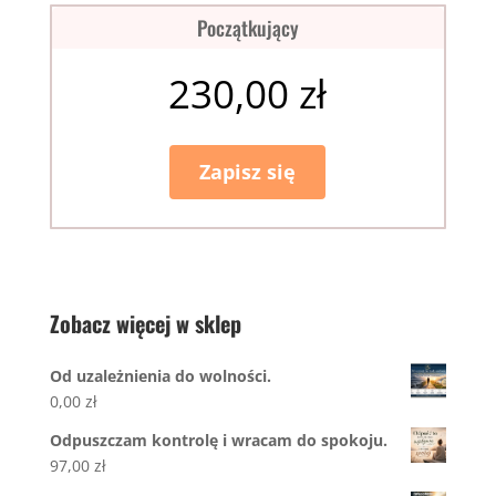
Dodatek
kursu
Początkujący
do
całości.
230,00
zł
Zapisz się
Zobacz więcej w sklep
Od uzależnienia do wolności.
0,00
zł
Odpuszczam kontrolę i wracam do spokoju.
97,00
zł