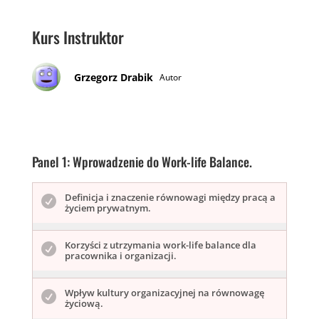
Kurs Instruktor
Grzegorz Drabik
Autor
Panel 1: Wprowadzenie do Work-life Balance.
Lesson
Musisz
Definicja i znaczenie równowagi między pracą a
życiem prywatnym.
1
być
of
zalogowa
Lesson
Musisz
4
aby
Korzyści z utrzymania work-life balance dla
pracownika i organizacji.
2
być
within
zobaczyć
of
zalogowa
section
zawartoś
Lesson
Musisz
4
aby
Panel
kursu
Wpływ kultury organizacyjnej na równowagę
życiową.
3
być
within
zobaczyć
1: Wprow