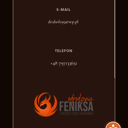
E-MAIL
drabol199@wp.pl
TELEFON
+48 797133651