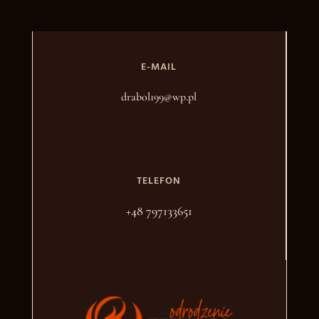
E-MAIL
drabol199@wp.pl
TELEFON
+48 797133651