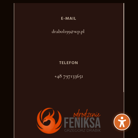
E-MAIL
drabol199@wp.pl
TELEFON
+48 797133651