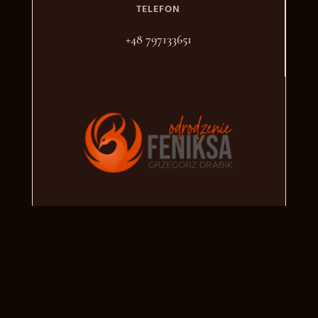
TELEFON
+48 797133651