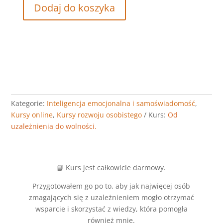
Dodaj do koszyka
ilość
Od
uzależnienia
do
wolności.
Kategorie:
Inteligencja emocjonalna i samoświadomość
,
Kursy online
,
Kursy rozwoju osobistego
Kurs:
Od
uzależnienia do wolności.
📘 Kurs jest całkowicie darmowy.
Przygotowałem go po to, aby jak najwięcej osób
zmagających się z uzależnieniem mogło otrzymać
wsparcie i skorzystać z wiedzy, która pomogła
również mnie.