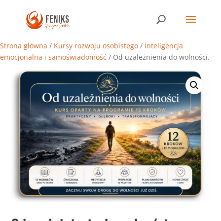
Strona główna
/
Kursy rozwoju osobistego
/
Inteligencja
emocjonalna i samoświadomość
/ Od uzależnienia do wolności.