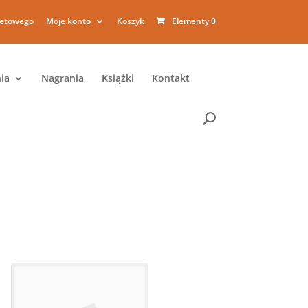
netowego
Moje konto
Koszyk
Elementy 0
ia
Nagrania
Książki
Kontakt