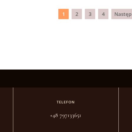
1
2
3
4
Następ
TELEFON
+48 797133651