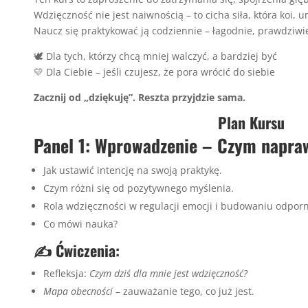
Wdzięczność nie jest naiwnością – to cicha siła, która koi, u
Naucz się praktykować ją codziennie – łagodnie, prawdziwi
🕊️ Dla tych, którzy chcą mniej walczyć, a bardziej być
💛 Dla Ciebie – jeśli czujesz, że pora wrócić do siebie
Zacznij od „dziękuję”. Reszta przyjdzie sama.
Plan Kursu
Panel 1: Wprowadzenie – Czym napra
Jak ustawić intencję na swoją praktykę.
Czym różni się od pozytywnego myślenia.
Rola wdzięczności w regulacji emocji i budowaniu odporn
Co mówi nauka?
✍️ Ćwiczenia:
Refleksja:
Czym dziś dla mnie jest wdzięczność?
Mapa obecności
– zauważanie tego, co już jest.