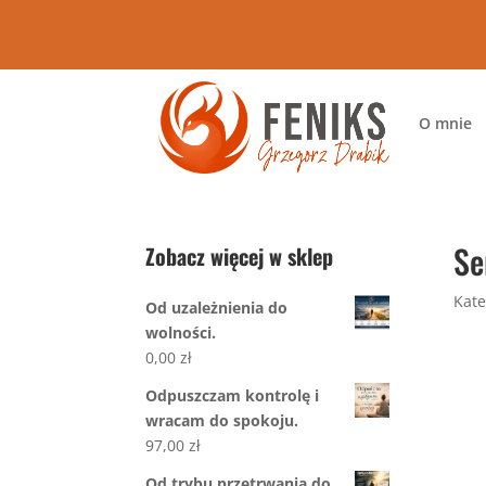
O mnie
Se
Zobacz więcej w sklep
Kate
Od uzależnienia do
wolności.
0,00
zł
Odpuszczam kontrolę i
wracam do spokoju.
97,00
zł
Od trybu przetrwania do