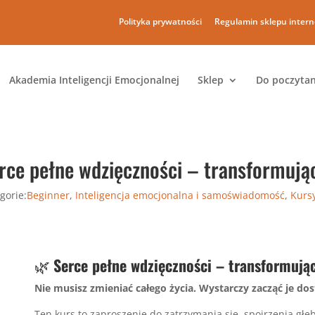
Polityka prywatności
Regulamin sklepu inter
Akademia Inteligencji Emocjonalnej
Sklep
Do poczytan
rce pełne wdzięczności – transformują
gorie:
Beginner
,
Inteligencja emocjonalna i samoświadomość
,
Kurs
🌿
Serce pełne wdzięczności – transformują
Nie musisz zmieniać całego życia. Wystarczy zacząć je dos
Ten kurs to zaproszenie do zatrzymania się, spojrzenia głębi