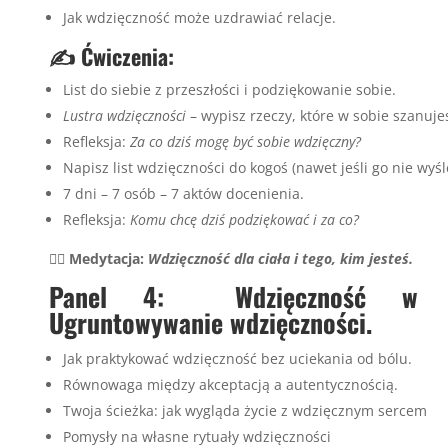
Jak wdzięczność może uzdrawiać relacje.
✍️ Ćwiczenia:
List do siebie z przeszłości i podziękowanie sobie.
Lustra wdzięczności
– wypisz rzeczy, które w sobie szanuje
Refleksja:
Za co dziś mogę być sobie wdzięczny?
Napisz list wdzięczności do kogoś (nawet jeśli go nie wyśl
7 dni – 7 osób – 7 aktów docenienia.
Refleksja:
Komu chcę dziś podziękować i za co?
🧘‍♀️ Medytacja:
Wdzięczność dla ciała i tego, kim jesteś.
Panel 4: Wdzięczność w tr
Ugruntowywanie wdzięczności.
Jak praktykować wdzięczność bez uciekania od bólu.
Równowaga między akceptacją a autentycznością.
Twoja ścieżka: jak wygląda życie z wdzięcznym sercem
Pomysły na własne rytuały wdzięczności