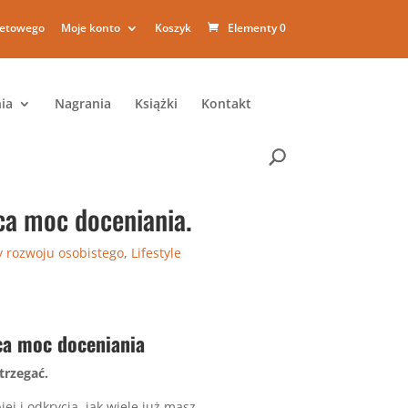
netowego
Moje konto
Koszyk
Elementy 0
ia
Nagrania
Książki
Kontakt
ca moc doceniania.
y rozwoju osobistego
,
Lifestyle
ca moc doceniania
trzegać.
ej i odkrycia, jak wiele już masz.