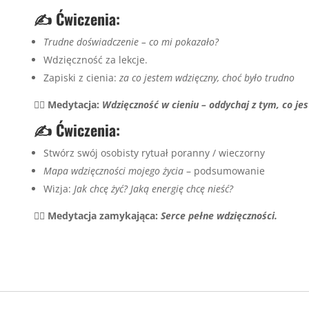
✍️ Ćwiczenia:
Trudne doświadczenie – co mi pokazało?
Wdzięczność za lekcje.
Zapiski z cienia:
za co jestem wdzięczny, choć było trudno
🧘‍♀️ Medytacja:
Wdzięczność w cieniu – oddychaj z tym, co jes
✍️ Ćwiczenia:
Stwórz swój osobisty rytuał poranny / wieczorny
Mapa wdzięczności mojego życia
– podsumowanie
Wizja:
Jak chcę żyć? Jaką energię chcę nieść?
🧘‍♀️ Medytacja zamykająca:
Serce pełne wdzięczności.