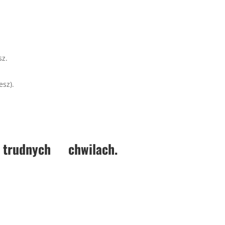
sz.
esz).
udnych chwilach.