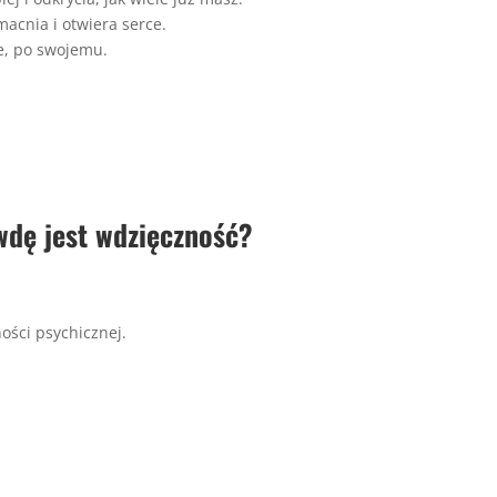
macnia i otwiera serce.
e, po swojemu.
wdę jest wdzięczność?
ości psychicznej.