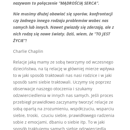
nazywam to połączenie “MĄDROŚCIĄ SERCA”.
Nie musimy dłużej obawiać się sporów, konfrontacji
czy żadnego innego rodzaju problemów wobec nas
samych lub innych. Nawet gwiazdy się zderzają, ale z
nich rodzą się nowe światy. Dziś, wiem, że “TO JEST
ŻYCIE”!
Charlie Chaplin
Relacje jaką mamy ze sobą tworzymy od wczesnego
dzieciństwa, na tą relację w główniej mierze wpływa
to w jaki sposób traktowali nas nasi rodzice i w jaki
sposób sami siebie traktowali. Uczymy się poprzez
obserwacje naszego otoczenia i szukamy
odzwierciedlenia w innych nas samych. Jeśli proces
przebiegł prawidłowo zaczynamy tworzyć relacje ze
sobą opartą na zrozumieniu, współczuciu, wsparciu
siebie, troski, czuciu siebie, prawidłowego radzenia
sobie z emocjami, dbaniu o siebie itp. To w jaki
sposób traktujemy samych siebie odzwierciedla