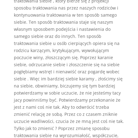
traktowania siebie , który bierze się z projekcji
sposobu traktowania nas przez naszych rodziców i
kontynuowania traktowania w ten sposób samego
siebie. Ten sposób traktowania staje się naszym
własnym sposobem podejścia i nastawienia do
samego siebie oraz do innych. Ten sposób
traktowania siebie u osób cierpiących opiera się na
rodzicu karzącym, krytykującym, wywołującym
poczucie winy, złoszczącym się. Poprzez karanie
siebie, odrzucanie siebie i złoszczenie się na siebie
pogłębiamy wstręt i nienawiść oraz pogardę wobec
siebie . Więc im bardziej siebie karamy , złościmy się
na siebie, obwiniamy, biczujemy się tym bardziej
potwierdzamy w sobie uczucie, że nie jesteśmy tacy
jacy powinniśmy być. Potwierdzamy przekonanie że
jest z nami coś nie tak. Aby to odwrócić trzeba
zmienić relację ze sobą. Przez co z czasem zniknie
uczucie wadliwości, czucia że ze mną jest coś nie tak.
Tylko jak to zmienić ? Poprzez zmianę sposobu
traktowania siebie na wyrozumiałość, współczucie,