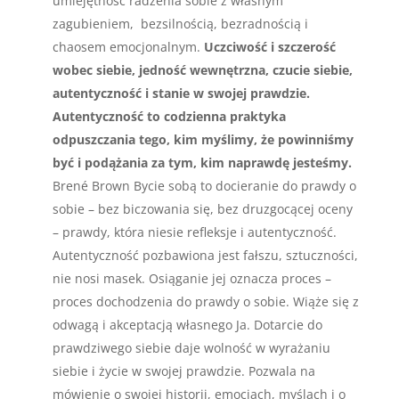
umiejętność radzenia sobie z własnym
zagubieniem, bezsilnością, bezradnością i
chaosem emocjonalnym.
Uczciwość i szczerość
wobec siebie, jedność wewnętrzna, czucie siebie,
autentyczność i stanie w swojej prawdzie.
Autentyczność to codzienna praktyka
odpuszczania tego, kim myślimy, że powinniśmy
być
i podążania za tym, kim naprawdę jesteśmy.
Brené Brown Bycie sobą to docieranie do prawdy o
sobie – bez biczowania się, bez druzgocącej oceny
– prawdy, która niesie refleksje i autentyczność.
Autentyczność pozbawiona jest fałszu, sztuczności,
nie nosi masek. Osiąganie jej oznacza proces –
proces dochodzenia do prawdy o sobie. Wiąże się z
odwagą i akceptacją własnego Ja. Dotarcie do
prawdziwego siebie daje wolność w wyrażaniu
siebie i życie w swojej prawdzie. Pozwala na
mówienie o swojej historii, emocjach, myślach i o