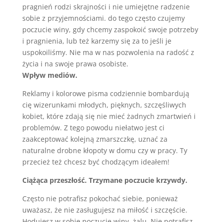
pragnień rodzi skrajności i nie umiejętne radzenie
sobie z przyjemnościami. do tego często czujemy
poczucie winy, gdy chcemy zaspokoić swoje potrzeby
i pragnienia, lub też karzemy się za to jeśli je
uspokoiliśmy. Nie ma w nas pozwolenia na radość z
życia i na swoje prawa osobiste.
Wpływ mediów.
Reklamy i kolorowe pisma codziennie bombardują
cię wizerunkami młodych, pięknych, szczęśliwych
kobiet, które zdają się nie mieć żadnych zmartwień i
problemów. Z tego powodu niełatwo jest ci
zaakceptować kolejną zmarszczkę, uznać za
naturalne drobne kłopoty w domu czy w pracy. Ty
przecież też chcesz być chodzącym ideałem!
Ciążąca przeszłość. Trzymane poczucie krzywdy.
Często nie potrafisz pokochać siebie, ponieważ
uważasz, że nie zasługujesz na miłość i szczęście.
Hodujesz w sobie poczucie winy, żalu. Nie potrafisz