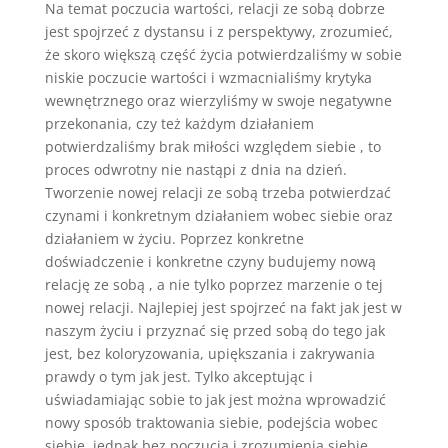
Na temat poczucia wartości, relacji ze sobą dobrze
jest spojrzeć z dystansu i z perspektywy, zrozumieć,
że skoro większą część życia potwierdzaliśmy w sobie
niskie poczucie wartości i wzmacnialiśmy krytyka
wewnętrznego oraz wierzyliśmy w swoje negatywne
przekonania, czy też każdym działaniem
potwierdzaliśmy brak miłości względem siebie , to
proces odwrotny nie nastąpi z dnia na dzień.
Tworzenie nowej relacji ze sobą trzeba potwierdzać
czynami i konkretnym działaniem wobec siebie oraz
działaniem w życiu. Poprzez konkretne
doświadczenie i konkretne czyny budujemy nową
relację ze sobą , a nie tylko poprzez marzenie o tej
nowej relacji. Najlepiej jest spojrzeć na fakt jak jest w
naszym życiu i przyznać się przed sobą do tego jak
jest, bez koloryzowania, upiększania i zakrywania
prawdy o tym jak jest. Tylko akceptując i
uświadamiając sobie to jak jest można wprowadzić
nowy sposób traktowania siebie, podejścia wobec
siebie, jednak bez poczucia i zrozumienia siebie