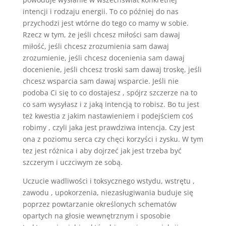
intencji i rodzaju energii. To co później do nas
przychodzi jest wtórne do tego co mamy w sobie.
Rzecz w tym, że jeśli chcesz miłości sam dawaj
miłość, jeśli chcesz zrozumienia sam dawaj
zrozumienie, jeśli chcesz docenienia sam dawaj
docenienie, jeśli chcesz troski sam dawaj troskę, jeśli
chcesz wsparcia sam dawaj wsparcie. Jeśli nie
podoba Ci się to co dostajesz , spójrz szczerze na to
co sam wysyłasz i z jaką intencją to robisz. Bo tu jest
też kwestia z jakim nastawieniem i podejściem coś
robimy , czyli jaka jest prawdziwa intencja. Czy jest
ona z poziomu serca czy chęci korzyści i zysku. W tym
tez jest różnica i aby dojrzeć jak jest trzeba być
szczerym i uczciwym ze sobą.
Uczucie wadliwości i toksycznego wstydu, wstrętu ,
zawodu , upokorzenia, niezasługiwania buduje się
poprzez powtarzanie określonych schematów
opartych na głosie wewnętrznym i sposobie