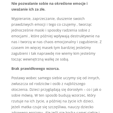
Nie pozwalanie sobie na określone emocje i
uważanie ich za złe.
Wypieranie, zaprzeczanie, duszenie swoich
prawdziwych emocji i tego co czujemy , tworząc
jednocześnie maski i sposoby radzenia sobie z
emocjami , które później wpływają destruktywnie na
nas i tworzą w nas chaos emocjonalny i zagubienie. Z
czasem im więcej masek tym bardziej jesteśmy
zagubieni i tak naprawdę nie wiemy kim jesteśmy
tocząc wewnętrzną walkę ze sobą.
Brak prawidłowego wzorca.
Postawy wobec samego siebie uczymy się od innych,
zwłaszcza od rodziców i osób z najbliższego
otoczenia. Dzieci przyglądają się dorosłym – co i jak o
sobie mówią. W ten sposób budują wzorzec, który
rzutuje na ich życie, a później na życie ich dzieci.
Jeżeli matka czuje się szczęśliwa, nauczy dziecko
zdrowego egoizmu. Ale jeśli nie kocha samej siebie i