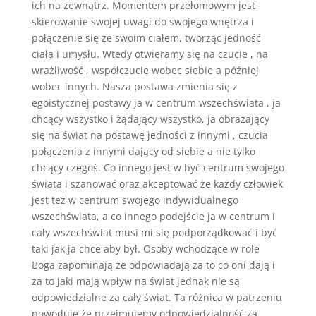
ich na zewnątrz. Momentem przełomowym jest
skierowanie swojej uwagi do swojego wnętrza i
połączenie się ze swoim ciałem, tworząc jedność
ciała i umysłu. Wtedy otwieramy się na czucie , na
wrażliwość , współczucie wobec siebie a później
wobec innych. Nasza postawa zmienia się z
egoistycznej postawy ja w centrum wszechświata , ja
chcący wszystko i żądający wszystko, ja obrażający
się na świat na postawę jedności z innymi , czucia
połączenia z innymi dający od siebie a nie tylko
chcący czegoś. Co innego jest w być centrum swojego
świata i szanować oraz akceptować że każdy człowiek
jest też w centrum swojego indywidualnego
wszechświata, a co innego podejście ja w centrum i
cały wszechświat musi mi się podporządkować i być
taki jak ja chce aby był. Osoby wchodzące w role
Boga zapominają że odpowiadają za to co oni dają i
za to jaki mają wpływ na świat jednak nie są
odpowiedzialne za cały świat. Ta różnica w patrzeniu
powoduje że przejmujemy odpowiedzialność za