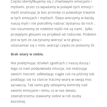
Często identyfikujemy się z chwilowymi emocjami i
myślami, przez co wpadamy w pułapki tych emocji i
myśli analizując je bez przerwy co powoduje trwanie
w tych emocjach i myślach. Ślepo wierzymy w każdą
naszą myśl i nie potrafimy nabrać dystansu do nich ,
nie rozumiemy że niektóre myśli nie są nami , tylko
przejętymi głosami na przykład od rodziców. Problem
jest w tym że zaczynamy wierzyć w te głosy i
utożsamiać się z nimi, wierząć często że jestesmy źli.
Brak wiary w siebie.
Nie podejmując działań zgodnych z naszą duszą i
tego co nam podpowiada intuicja, nie realizując
swoich marzeń, odkładając ciągle coś na później lub
poddając się na starcie tracimy wiarę w swoją moc
sprawczą. Tak samo gdy oddajemy kontrolę nad
swoimi emocjami i temu co w nas światu
zewnętrznemu stawiamy siebie w roli osoby
bezsilnej.