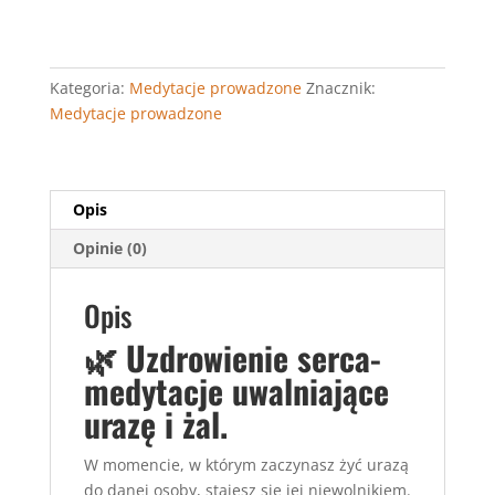
i
żal.
Kategoria:
Medytacje prowadzone
Znacznik:
Medytacje prowadzone
Opis
Opinie (0)
Opis
🌿 Uzdrowienie serca-
m
edytacje uwalniające
urazę i żal.
W momencie, w którym zaczynasz żyć urazą
do danej osoby, stajesz się jej niewolnikiem.