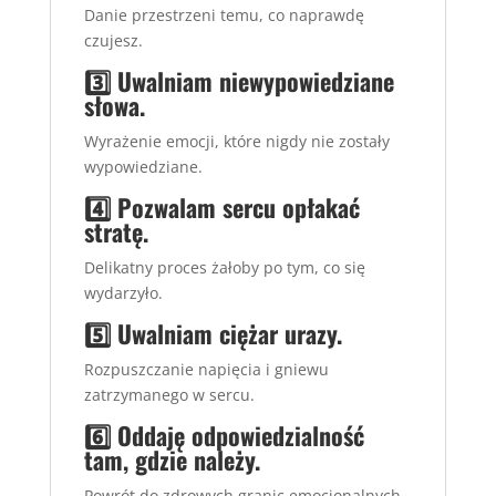
Danie przestrzeni temu, co naprawdę
czujesz.
3️⃣ Uwalniam niewypowiedziane
słowa.
Wyrażenie emocji, które nigdy nie zostały
wypowiedziane.
4️⃣ Pozwalam sercu opłakać
stratę.
Delikatny proces żałoby po tym, co się
wydarzyło.
5️⃣ Uwalniam ciężar urazy.
Rozpuszczanie napięcia i gniewu
zatrzymanego w sercu.
6️⃣ Oddaję odpowiedzialność
tam, gdzie należy.
Powrót do zdrowych granic emocjonalnych.