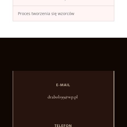
Proces tworzenia się wzorców
E-MAIL
drabol199@wp.pl
TELEFON