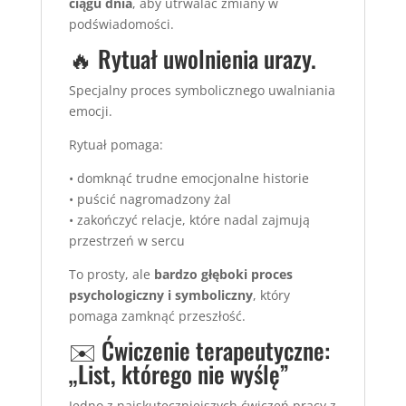
ciągu dnia
, aby utrwalać zmiany w
podświadomości.
🔥 Rytuał uwolnienia urazy.
Specjalny proces symbolicznego uwalniania
emocji.
Rytuał pomaga:
• domknąć trudne emocjonalne historie
• puścić nagromadzony żal
• zakończyć relacje, które nadal zajmują
przestrzeń w sercu
To prosty, ale
bardzo głęboki proces
psychologiczny i symboliczny
, który
pomaga zamknąć przeszłość.
✉️ Ćwiczenie terapeutyczne:
„List, którego nie wyślę”
Jedno z najskuteczniejszych ćwiczeń pracy z