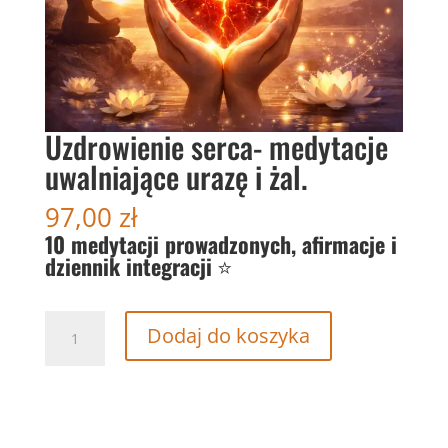
Uzdrowienie serca- medytacje
uwalniające urazę i żal.
97,00
zł
10 medytacji prowadzonych, afirmacje i
dziennik integracji
⭐
ilość
Dodaj do koszyka
Uzdrowienie
serca-
medytacje
uwalniające
urazę