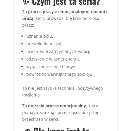
✨ Czym jest ta seria?
To
proces pracy z emocjonalnymi ranami i
urazą
, który prowadzi Cię krok po kroku
przez:
uznanie bólu,
pozwolenie na żal,
uwolnienie zatrzymanych emocji,
odzyskanie własnej energii,
wybaczenie sobie i innym,
powrót do wewnętrznego spokoju.
To nie jest szybka technika „pozytywnego
myślenia”.
To
dojrzały proces emocjonalny
, który
pomaga zamknąć przeszłość i odzyskać
przestrzeń w sercu.
🌊 Dla kogo jest ta