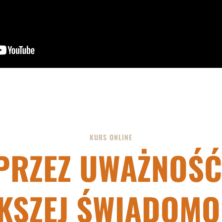
KURS ONLINE
PRZEZ UWAŻNOŚĆ
KSZEJ ŚWIADOMO