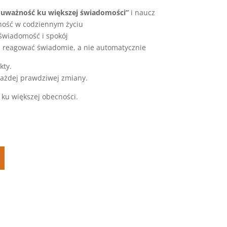
 uważność ku większej świadomości”
i naucz
żność w codziennym życiu
oświadomość i spokój
e i reagować świadomie, a nie automatycznie
kty.
ażdej prawdziwej zmiany.
ż ku większej obecności.