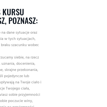
S KURSU
Z, POZNASZ:
 na dane sytuacje oraz
a w tych sytuacjach,
ą braku szacunku wobec
,
rzucamy siebie, na rzecz
, uznania, docenienia,
e, skrajne przekonania,
śli pojedyncze lub
pływają na Twoje ciało i
je Twojego ciała,
iasz sobie przyjemności
obie poczucie winy,