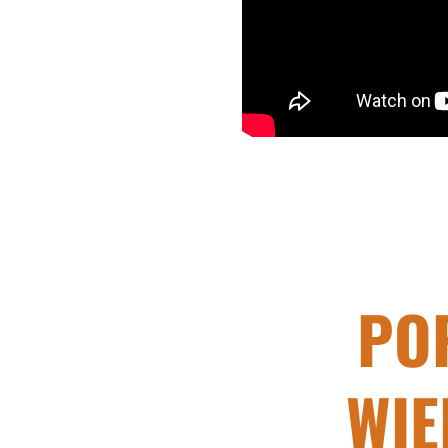
PO
WIĘ