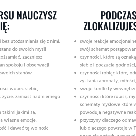
RSU NAUCZYSZ
PODCZA
IĘ:
ZLOKALIZUJES
i bez utożsamiania się z nimi.
swoje reakcje emocjonalne
stans do swoich myśli i
swój schemat postępowani
utożsamiać, zaczniesz
czynności, które są oznak
n spokoju i obserwacji
siebie i poczucia godności
, swoich stanów
czynności robiąc które, od
zyskania aprobaty, miłości
ości wobec siebie,
swoje konflikty wewnętrzn
ć życie, zamiast nadmiernego
czynności które robisz, my
schematy myślowe które w
h takimi jakimi są,
powodują negatywne reakc
za własne emocje,
przyczyny dlaczego odmaw
ość i dawać tą wolność
lub dlaczego powstaje w T