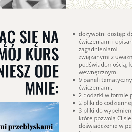
ĄC SIĘ NA
dożywotni dostęp do
ćwiczeniami i opis
MÓJ KURS
zagadnieniami
związanymi z uważn
NIESZ ODE
podświadomością, k
wewnętrznym.
MNIE:
9 paneli tematyczny
ćwiczeniami,
2 dodatki w formie p
2 pliki do codzienne
3 pliki do wypełnien
które pozwolą Ci się
doświadczenie w peł