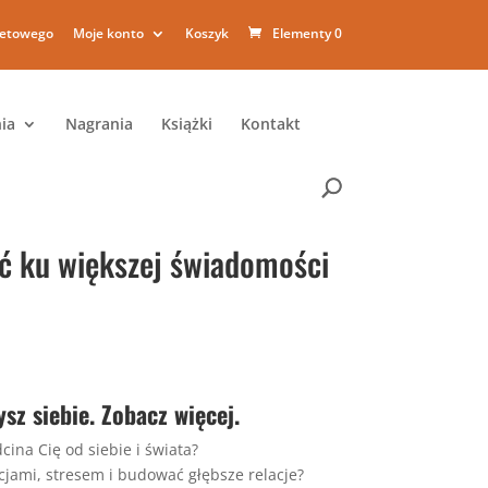
netowego
Moje konto
Koszyk
Elementy 0
ia
Nagrania
Książki
Kontakt
ć ku większej świadomości
ysz siebie. Zobacz więcej.
cina Cię od siebie i świata?
cjami, stresem i budować głębsze relacje?