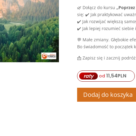
🌿 Dołącz do kursu
„Poprzez
się: ✔️ Jak praktykować uwa
✔️ Jak rozwijać większą sam
✔️ Jak lepiej rozumieć siebi
💬 Małe zmiany. Głębokie efe
Bo świadomość to początek k
📩 Zapisz się i zacznij podró
11,54
PLN
raty
od
Dodaj do koszyka