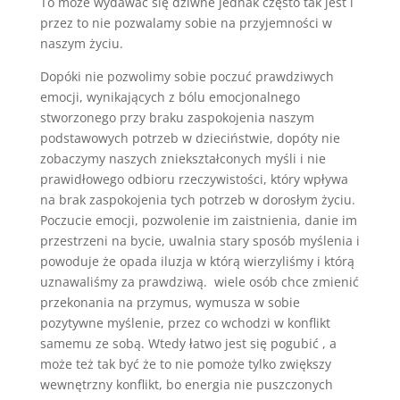
To może wydawać się dziwne jednak często tak jest i
przez to nie pozwalamy sobie na przyjemności w
naszym życiu.
Dopóki nie pozwolimy sobie poczuć prawdziwych
emocji, wynikających z bólu emocjonalnego
stworzonego przy braku zaspokojenia naszym
podstawowych potrzeb w dzieciństwie, dopóty nie
zobaczymy naszych zniekształconych myśli i nie
prawidłowego odbioru rzeczywistości, który wpływa
na brak zaspokojenia tych potrzeb w dorosłym życiu.
Poczucie emocji, pozwolenie im zaistnienia, danie im
przestrzeni na bycie, uwalnia stary sposób myślenia i
powoduje że opada iluzja w którą wierzyliśmy i którą
uznawaliśmy za prawdziwą. wiele osób chce zmienić
przekonania na przymus, wymusza w sobie
pozytywne myślenie, przez co wchodzi w konflikt
samemu ze sobą. Wtedy łatwo jest się pogubić , a
może też tak być że to nie pomoże tylko zwiększy
wewnętrzny konflikt, bo energia nie puszczonych