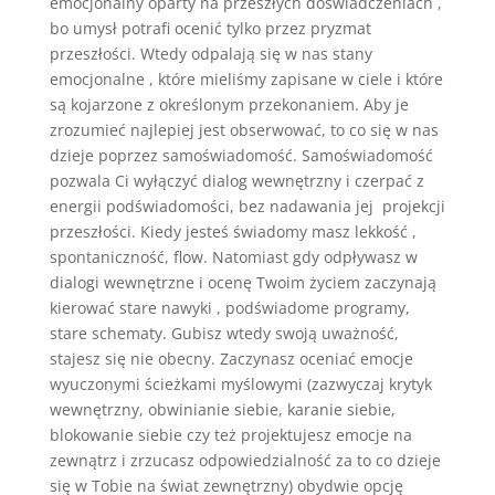
emocjonalny oparty na przeszłych doświadczeniach ,
bo umysł potrafi ocenić tylko przez pryzmat
przeszłości. Wtedy odpalają się w nas stany
emocjonalne , które mieliśmy zapisane w ciele i które
są kojarzone z określonym przekonaniem. Aby je
zrozumieć najlepiej jest obserwować, to co się w nas
dzieje poprzez samoświadomość. Samoświadomość
pozwala Ci wyłączyć dialog wewnętrzny i czerpać z
energii podświadomości, bez nadawania jej projekcji
przeszłości. Kiedy jesteś świadomy masz lekkość ,
spontaniczność, flow. Natomiast gdy odpływasz w
dialogi wewnętrzne i ocenę Twoim życiem zaczynają
kierować stare nawyki , podświadome programy,
stare schematy. Gubisz wtedy swoją uważność,
stajesz się nie obecny. Zaczynasz oceniać emocje
wyuczonymi ścieżkami myślowymi (zazwyczaj krytyk
wewnętrzny, obwinianie siebie, karanie siebie,
blokowanie siebie czy też projektujesz emocje na
zewnątrz i zrzucasz odpowiedzialność za to co dzieje
się w Tobie na świat zewnętrzny) obydwie opcję