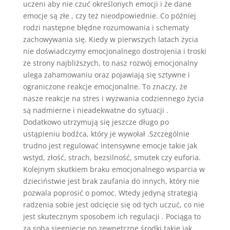
uczeni aby nie czuć określonych emocji i że dane
emocje są złe , czy też nieodpowiednie. Co później
rodzi następne błędne rozumowania i schematy
zachowywania się. Kiedy w pierwszych latach życia
nie doświadczymy emocjonalnego dostrojenia i troski
ze strony najbliższych, to nasz rozwój emocjonalny
ulega zahamowaniu oraz pojawiają się sztywne i
ograniczone reakcje emocjonalne. To znaczy, że
nasze reakcje na stres i wyzwania codziennego życia
są nadmierne i nieadekwatne do sytuacji .
Dodatkowo utrzymują się jeszcze długo po
ustąpieniu bodźca, który je wywołał .Szczególnie
trudno jest regulować intensywne emocje takie jak
wstyd, złość, strach, bezsilność, smutek czy euforia.
Kolejnym skutkiem braku emocjonalnego wsparcia w
dzieciństwie jest brak zaufania do innych, który nie
pozwala poprosić o pomoc. Wtedy jedyną strategią
radzenia sobie jest odcięcie się od tych uczuć, co nie
jest skutecznym sposobem ich regulacji . Pociąga to
za sobą sięgnięcie po zewnętrzne środki takie jak