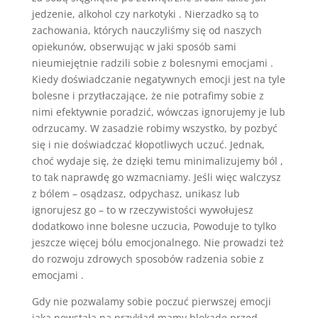
jedzenie, alkohol czy narkotyki . Nierzadko są to
zachowania, których nauczyliśmy się od naszych
opiekunów, obserwując w jaki sposób sami
nieumiejętnie radzili sobie z bolesnymi emocjami .
Kiedy doświadczanie negatywnych emocji jest na tyle
bolesne i przytłaczające, że nie potrafimy sobie z
nimi efektywnie poradzić, wówczas ignorujemy je lub
odrzucamy. W zasadzie robimy wszystko, by pozbyć
się i nie doświadczać kłopotliwych uczuć. Jednak,
choć wydaje się, że dzięki temu minimalizujemy ból ,
to tak naprawdę go wzmacniamy. Jeśli więc walczysz
z bólem – osądzasz, odpychasz, unikasz lub
ignorujesz go – to w rzeczywistości wywołujesz
dodatkowo inne bolesne uczucia, Powoduje to tylko
jeszcze więcej bólu emocjonalnego. Nie prowadzi też
do rozwoju zdrowych sposobów radzenia sobie z
emocjami .
Gdy nie pozwalamy sobie poczuć pierwszej emocji
jaka powstała na przykład mamy blokadę przed