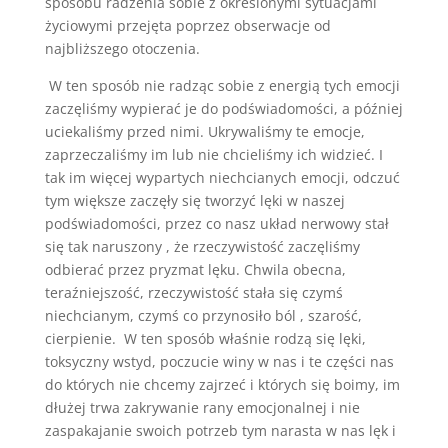
sposobu radzenia sobie z określonymi sytuacjami
życiowymi przejęta poprzez obserwacje od
najbliższego otoczenia.
W ten sposób nie radząc sobie z energią tych emocji
zaczęliśmy wypierać je do podświadomości, a później
uciekaliśmy przed nimi. Ukrywaliśmy te emocje,
zaprzeczaliśmy im lub nie chcieliśmy ich widzieć. I
tak im więcej wypartych niechcianych emocji, odczuć
tym większe zaczęły się tworzyć lęki w naszej
podświadomości, przez co nasz układ nerwowy stał
się tak naruszony , że rzeczywistość zaczęliśmy
odbierać przez pryzmat lęku. Chwila obecna,
teraźniejszość, rzeczywistość stała się czymś
niechcianym, czymś co przynosiło ból , szarość,
cierpienie. W ten sposób właśnie rodzą się lęki,
toksyczny wstyd, poczucie winy w nas i te części nas
do których nie chcemy zajrzeć i których się boimy, im
dłużej trwa zakrywanie rany emocjonalnej i nie
zaspakajanie swoich potrzeb tym narasta w nas lęk i