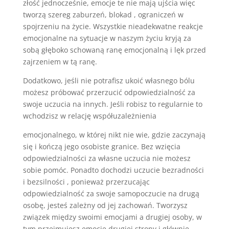
złość jednocześnie, emocje te nie mają ujścia więc
tworzą szereg zaburzeń, blokad , ograniczeń w
spojrzeniu na życie. Wszystkie nieadekwatne reakcje
emocjonalne na sytuacje w naszym życiu kryją za
sobą głęboko schowaną ranę emocjonalną i lęk przed
zajrzeniem w tą ranę.
Dodatkowo, jeśli nie potrafisz ukoić własnego bólu
możesz próbować przerzucić odpowiedzialność za
swoje uczucia na innych. Jeśli robisz to regularnie to
wchodzisz w relację współuzależnienia
emocjonalnego, w której nikt nie wie, gdzie zaczynają
się i kończą jego osobiste granice. Bez wzięcia
odpowiedzialności za własne uczucia nie możesz
sobie pomóc. Ponadto dochodzi uczucie bezradności
i bezsilności , ponieważ przerzucając
odpowiedzialność za swoje samopoczucie na drugą
osobę, jesteś zależny od jej zachowań. Tworzysz
związek między swoimi emocjami a drugiej osoby, w
tym przejmujesz emocje drugiej strony i głównie