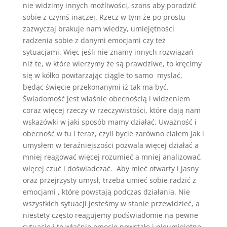
nie widzimy innych możliwości, szans aby poradzić
sobie z czymś inaczej. Rzecz w tym że po prostu
zazwyczaj brakuje nam wiedzy, umiejętności
radzenia sobie z danymi emocjami czy też
sytuacjami. Więc jeśli nie znamy innych rozwiązań
niż te, w które wierzymy że są prawdziwe, to kręcimy
się w kółko powtarzając ciągle to samo myslać,
będąc święcie przekonanymi iż tak ma być.
Świadomość jest właśnie obecnością i widzeniem
coraz więcej rzeczy w rzeczywistości, które dają nam
wskazówki w jaki sposób mamy działać. Uważność i
obecność w tu i teraz, czyli bycie zarówno ciałem jak i
umysłem w teraźniejszości pozwala więcej działać a
mniej reagować więcej rozumieć a mniej analizować,
więcej czuć i doświadczać. Aby mieć otwarty i jasny
oraz przejrzysty umysł, trzeba umieć sobie radzić z
emocjami , które powstają podczas działania. Nie
wszystkich sytuacji jesteśmy w stanie przewidzieć, a
niestety często reagujemy podświadomie na pewne
sytuacje i to właśnie emocje powstałe i nieumiejętne