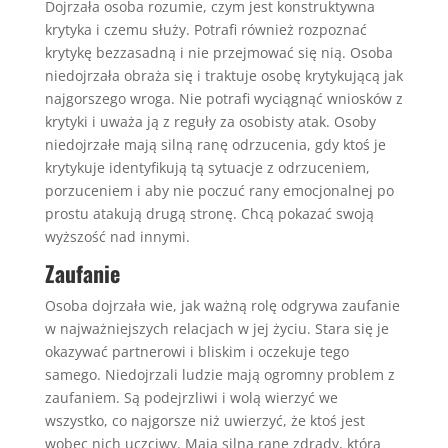
Dojrzała osoba rozumie, czym jest konstruktywna
krytyka i czemu służy. Potrafi również rozpoznać
krytykę bezzasadną i nie przejmować się nią. Osoba
niedojrzała obraża się i traktuje osobę krytykującą jak
najgorszego wroga. Nie potrafi wyciągnąć wniosków z
krytyki i uważa ją z reguły za osobisty atak. Osoby
niedojrzałe mają silną ranę odrzucenia, gdy ktoś je
krytykuje identyfikują tą sytuacje z odrzuceniem,
porzuceniem i aby nie poczuć rany emocjonalnej po
prostu atakują drugą stronę. Chcą pokazać swoją
wyższość nad innymi.
Zaufanie
Osoba dojrzała wie, jak ważną rolę odgrywa zaufanie
w najważniejszych relacjach w jej życiu. Stara się je
okazywać partnerowi i bliskim i oczekuje tego
samego. Niedojrzali ludzie mają ogromny problem z
zaufaniem. Są podejrzliwi i wolą wierzyć we
wszystko, co najgorsze niż uwierzyć, że ktoś jest
wobec nich uczciwy. Mają silną ranę zdrady, która