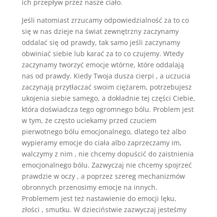
ich przepływ przez nasze ciało.
Jeśli natomiast zrzucamy odpowiedzialność za to co
się w nas dzieje na świat zewnętrzny zaczynamy
oddalać się od prawdy, tak samo jeśli zaczynamy
obwiniać siebie lub karać za to co czujemy. Wtedy
zaczynamy tworzyć emocje wtórne, które oddalają
nas od prawdy. Kiedy Twoja dusza cierpi , a uczucia
zaczynają przytłaczać swoim ciężarem, potrzebujesz
ukojenia siebie samego, a dokładnie tej części Ciebie,
która doświadcza tego ogromnego bólu. Problem jest
w tym, że często uciekamy przed czuciem
pierwotnego bólu emocjonalnego, dlatego też albo
wypieramy emocje do ciała albo zaprzeczamy im,
walczymy z nim , nie chcemy dopuścić do zaistnienia
emocjonalnego bólu. Zazwyczaj nie chcemy spojrzeć
prawdzie w oczy , a poprzez szereg mechanizmów
obronnych przenosimy emocje na innych.
Problemem jest też nastawienie do emocji lęku,
złości , smutku. W dzieciństwie zazwyczaj jesteśmy