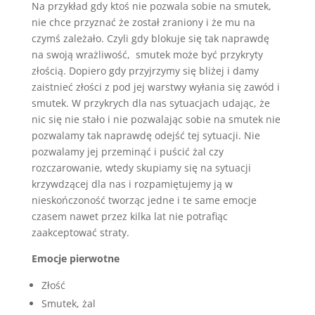
Na przykład gdy ktoś nie pozwala sobie na smutek,
nie chce przyznać że został zraniony i że mu na
czymś zależało. Czyli gdy blokuje się tak naprawdę
na swoją wrażliwość, smutek może być przykryty
złością. Dopiero gdy przyjrzymy się bliżej i damy
zaistnieć złości z pod jej warstwy wyłania się zawód i
smutek. W przykrych dla nas sytuacjach udając, że
nic się nie stało i nie pozwalając sobie na smutek nie
pozwalamy tak naprawdę odejść tej sytuacji. Nie
pozwalamy jej przeminąć i puścić żal czy
rozczarowanie, wtedy skupiamy się na sytuacji
krzywdzącej dla nas i rozpamiętujemy ją w
nieskończoność tworząc jedne i te same emocje
czasem nawet przez kilka lat nie potrafiąc
zaakceptować straty.
Emocje pierwotne
Złość
Smutek, żal