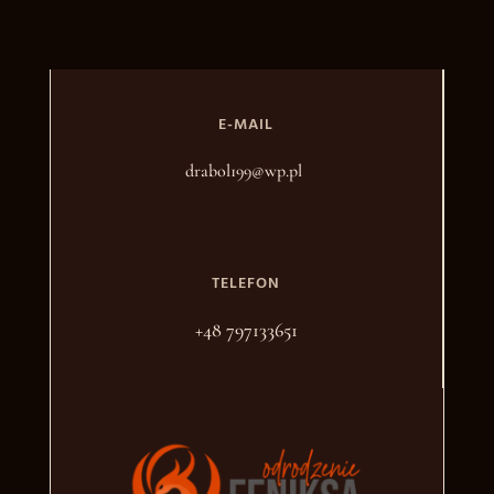
E-MAIL
drabol199@wp.pl
TELEFON
+48 797133651