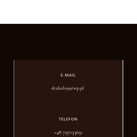
E-MAIL
drabol199@wp.pl
TELEFON
+48 797133651