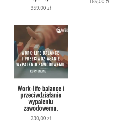
189,00
zł
359,00
zł
Work-life balance i
przeciwdziałanie
wypaleniu
zawodowemu.
230,00
zł