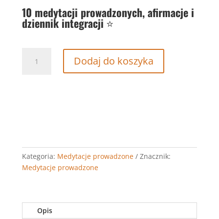
10 medytacji prowadzonych, afirmacje i
dziennik integracji
⭐
ilość
Dodaj do koszyka
Uwalnianie
emocji–
proces
medytacyjny.
Kategoria:
Medytacje prowadzone
Znacznik:
Medytacje prowadzone
Opis