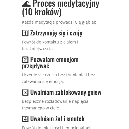
🌊 Proces medytacyjny
(10 kroków)
Każda medytacja prowadzi Cię głębiej:
1️⃣ Zatrzymuję się i czuję
Powrót do kontaktu z ciałem i
teraźniejszością.
2️⃣ Pozwalam emocjom
przepływać
Uczenie się czucia bez tłumienia i bez
zalewania się emocją.
3️⃣ Uwalniam zablokowany gniew
Bezpieczne rozładowanie napięcia
trzymanego w ciele.
4️⃣ Uwalniam żal i smutek
Powrót do miękkości i emocjonalnej