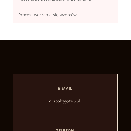
Proces tworzenia się wzorców
E-MAIL
drabol199@wp.pl
TELEFON