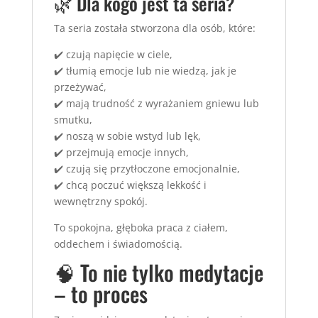
🌿 Dla kogo jest ta seria?
Ta seria została stworzona dla osób, które:
✔️ czują napięcie w ciele,
✔️ tłumią emocje lub nie wiedzą, jak je
przeżywać,
✔️ mają trudność z wyrażaniem gniewu lub
smutku,
✔️ noszą w sobie wstyd lub lęk,
✔️ przejmują emocje innych,
✔️ czują się przytłoczone emocjonalnie,
✔️ chcą poczuć większą lekkość i
wewnętrzny spokój.
To spokojna, głęboka praca z ciałem,
oddechem i świadomością.
🧠 To nie tylko medytacje
– to proces