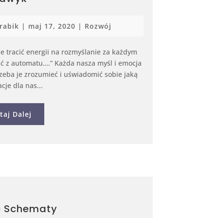
rabik
|
maj 17, 2020
|
Rozwój
e tracić energii na rozmyślanie za każdym
ć z automatu….” Każda nasza myśl i emocja
rzeba je zrozumieć i uświadomić sobie jaką
cje dla nas...
taj Dalej
 Schematy