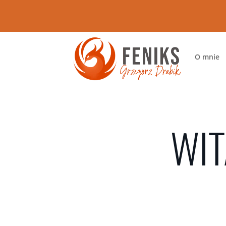
O mnie
WIT