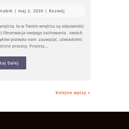
Drabik
|
maj 2, 2020
|
Rozwój
wnętrza, to w Twoim wnętrzu są odpowiedzi
y) Obserwacja swojego zachowania , swoich
nawyków pozwala nam zauważyć, uświadomić
rzne procesy. Procesy...
taj Dalej
Kolejne wpisy »