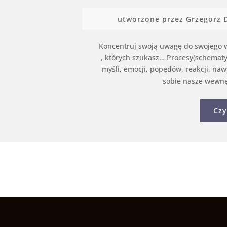
utworzone przez
Grzegorz 
Koncentruj swoją uwagę do swojego 
, których szukasz… Procesy(schemat
myśli, emocji, popędów, reakcji, 
sobie nasze wewnęt
Czy