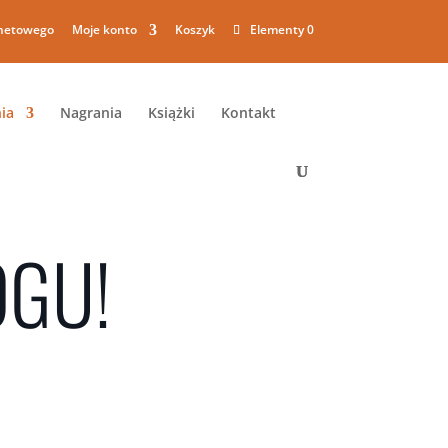
rnetowego
Moje konto
Koszyk
Elementy 0
ia
Nagrania
Książki
Kontakt
OGU!