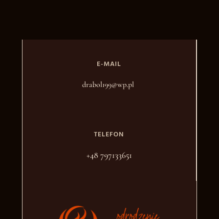
E-MAIL
drabol199@wp.pl
TELEFON
+48 797133651