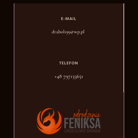
E-MAIL
drabol199@wp.pl
TELEFON
+48 797133651